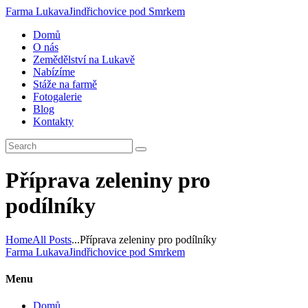
Farma Lukava
Jindřichovice pod Smrkem
Domů
O nás
Zemědělství na Lukavě
Nabízíme
Stáže na farmě
Fotogalerie
Blog
Kontakty
Příprava zeleniny pro
podílníky
Home
All Posts
...
Příprava zeleniny pro podílníky
Farma Lukava
Jindřichovice pod Smrkem
Menu
Domů