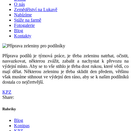
O nás
Zemědělství na Lukavě
Nabízíme
Stáže na farmě
Fotogalerie
Blog
Kontakty
Příprava podílů je týmová práce, je třeba zeleninu natrhat, očistit,
nasvazkovat, některou zvážit, zabalit a nachystat k převozu na
výdejní místo. Aby se to vše stihlo je třeba dost rukou, které vědí, co
mají dělat. Některou zeleninu je třeba sklidit den předem, většinu
však musíme stihnout ve výdejní den ráno, aby se k našim podílníků
dostala co nejčertvější.
KPZ
Share:
Rubriky
Blog
Konipas
KPZ