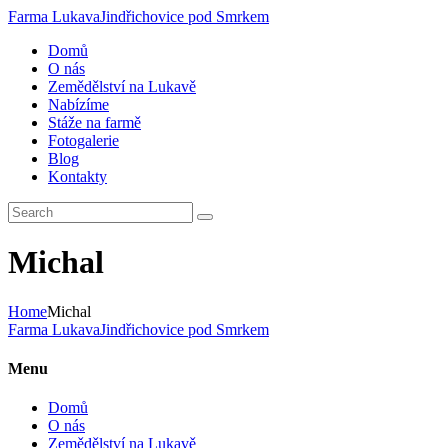
Farma Lukava
Jindřichovice pod Smrkem
Domů
O nás
Zemědělství na Lukavě
Nabízíme
Stáže na farmě
Fotogalerie
Blog
Kontakty
Michal
Home
Michal
Farma Lukava
Jindřichovice pod Smrkem
Menu
Domů
O nás
Zemědělství na Lukavě