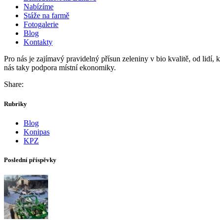
Nabízíme
Stáže na farmě
Fotogalerie
Blog
Kontakty
Pro nás je zajímavý pravidelný přísun zeleniny v bio kvalitě, od lidí
nás taky podpora místní ekonomiky.
Share:
Rubriky
Blog
Konipas
KPZ
Poslední příspěvky